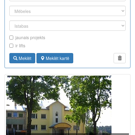
jaunais projekts
ir lifts
Meklēt
Meklēt kartē