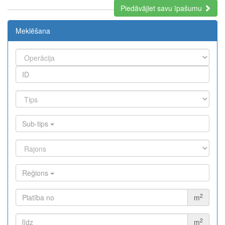
Piedāvājiet savu īpašumu
Meklēšana
Sub-tips
Reģions
2
m
2
m