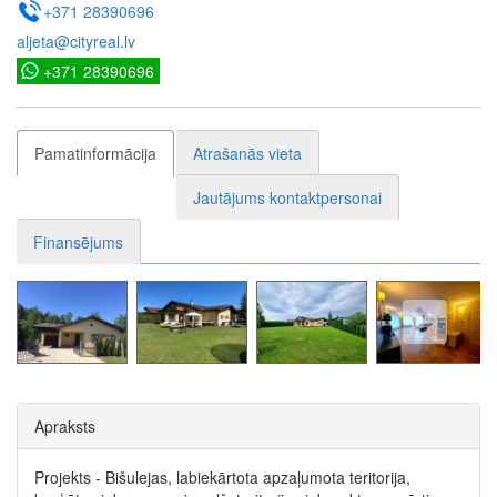
+371 28390696
aljeta@cityreal.lv
+371 28390696
Pamatinformācija
Atrašanās vieta
Jautājums kontaktpersonai
Finansējums
Apraksts
Projekts - Bišulejas, labiekārtota apzaļumota teritorija,