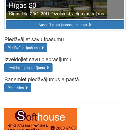
Rīgas 20
Rīgas iela 20C, 20D, Ozolnieki, Jelgavas rajons
Apskatīt visus jaunos projektus
Piedāvājiet savu īpašumu
Piedāvājiet īpašumu
Izveidojiet savu pieprasījumu
Izveidojiet pieprasījumu
Saņemiet piedāvājumus e-pastā
Pieteikties