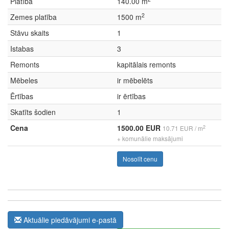
Platība
140.00 m
2
Zemes platība
1500 m
Stāvu skaits
1
Istabas
3
Remonts
kapitālais remonts
Mēbeles
ir mēbelēts
Ērtības
ir ērtības
Skatīts šodien
1
Cena
1500.00 EUR
2
10.71 EUR / m
+ komunālie maksājumi
Nosolīt cenu
Aktuālie piedāvājumi e-pastā