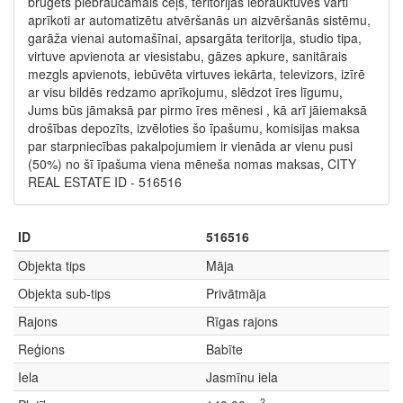
bruģēts piebraucamais ceļš, teritorijas iebrauktuves vārti
aprīkoti ar automatizētu atvēršanās un aizvēršanās sistēmu,
garāža vienai automašīnai, apsargāta teritorija, studio tipa,
virtuve apvienota ar viesistabu, gāzes apkure, sanitārais
mezgls apvienots, iebūvēta virtuves iekārta, televizors, izīrē
ar visu bildēs redzamo aprīkojumu, slēdzot īres līgumu,
Jums būs jāmaksā par pirmo īres mēnesi , kā arī jāiemaksā
drošības depozīts, izvēloties šo īpašumu, komisijas maksa
par starpniecības pakalpojumiem ir vienāda ar vienu pusi
(50%) no šī īpašuma viena mēneša nomas maksas, CITY
REAL ESTATE ID - 516516
ID
516516
Objekta tips
Māja
Objekta sub-tips
Privātmāja
Rajons
Rīgas rajons
Reģions
Babīte
Iela
Jasmīnu iela
2