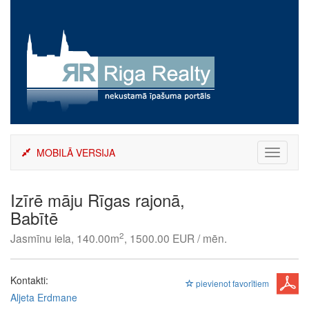
Skip
to
content
MOBILĀ VERSIJA
Toggle
navigati
Izīrē māju Rīgas rajonā,
Babītē
2
Jasmīnu iela, 140.00m
, 1500.00 EUR / mēn.
Kontakti:
pievienot favorītiem
Aljeta Erdmane