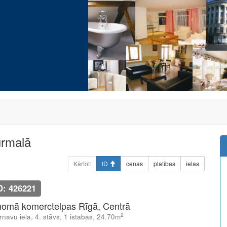
ūrmalā
Kārtot:
ID
cenas
platības
ielas
D: 426221
nomā komerctelpas Rīgā, Centrā
2
rnavu iela, 4. stāvs, 1 istabas, 24.70m