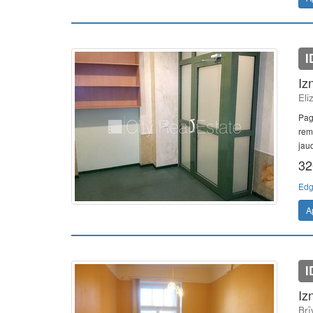
I
Iz
Eli
Pag
rem
jaud
32
Edg
A
I
Iz
Brī