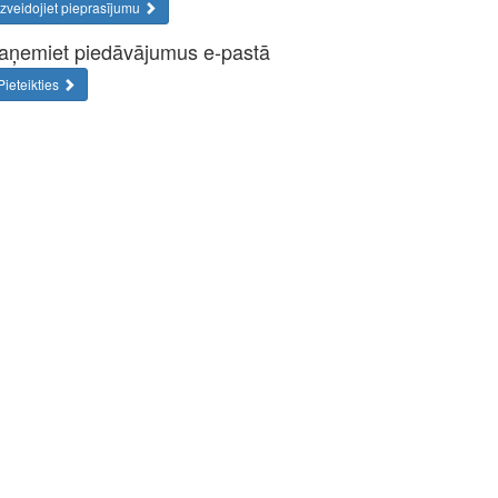
Izveidojiet pieprasījumu
aņemiet piedāvājumus e-pastā
Pieteikties