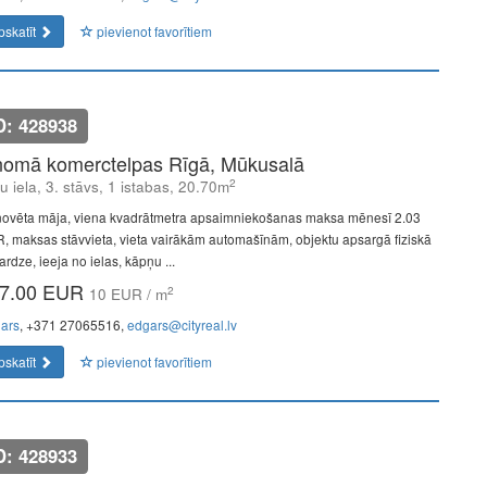
pskatīt
pievienot favorītiem
D: 428938
nomā komerctelpas Rīgā, Mūkusalā
2
u iela, 3. stāvs, 1 istabas, 20.70m
ovēta māja, viena kvadrātmetra apsaimniekošanas maksa mēnesī 2.03
, maksas stāvvieta, vieta vairākām automašīnām, objektu apsargā fiziskā
rdze, ieeja no ielas, kāpņu ...
7.00 EUR
2
10 EUR / m
ars
, +371 27065516,
edgars@cityreal.lv
pskatīt
pievienot favorītiem
D: 428933