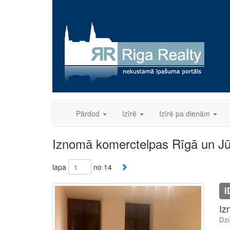
Skip
to
content
Pārdod
Izīrē
Izīrē pa dienām
Iznomā komerctelpas Rīgā un J
lapa
no 14
I
Iz
Dzi