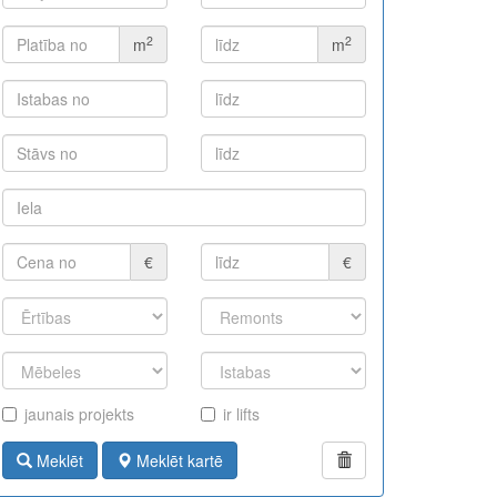
2
2
m
m
€
€
jaunais projekts
ir lifts
Meklēt
Meklēt kartē