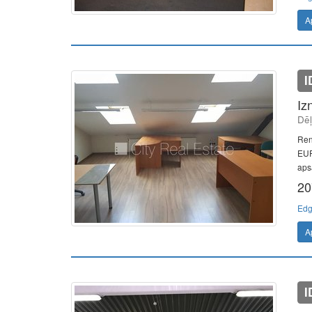
A
I
Iz
Dēļ
Ren
EUR
apsa
20
Edg
A
I