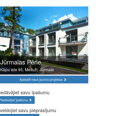
Jūrmalas Pērle
Kāpu iela 95, Melluži, Jūrmala
Apskatīt visus jaunos projektus
iedāvājiet savu īpašumu
Piedāvājiet īpašumu
zveidojiet savu pieprasījumu