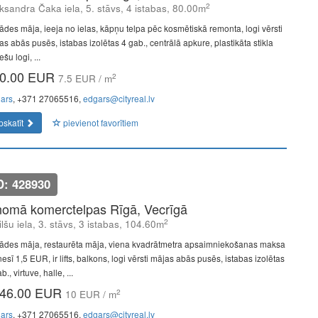
2
ksandra Čaka iela, 5. stāvs, 4 istabas, 80.00m
ādes māja, ieeja no ielas, kāpņu telpa pēc kosmētiskā remonta, logi vērsti
as abās pusēs, istabas izolētas 4 gab., centrālā apkure, plastikāta stikla
šu logi, ...
0.00 EUR
2
7.5 EUR / m
ars
, +371 27065516,
edgars@cityreal.lv
pskatīt
pievienot favorītiem
D: 428930
nomā komerctelpas Rīgā, Vecrīgā
2
lšu iela, 3. stāvs, 3 istabas, 104.60m
ādes māja, restaurēta māja, viena kvadrātmetra apsaimniekošanas maksa
sī 1,5 EUR, ir lifts, balkons, logi vērsti mājas abās pusēs, istabas izolētas
b., virtuve, halle, ...
46.00 EUR
2
10 EUR / m
ars
, +371 27065516,
edgars@cityreal.lv