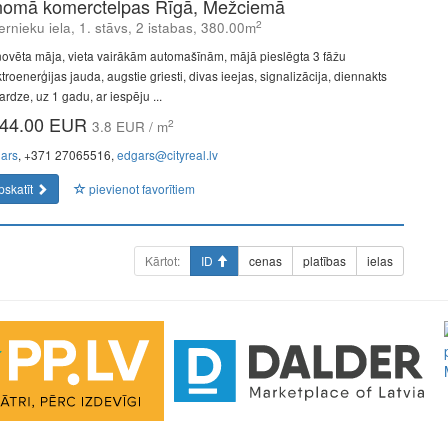
nomā komerctelpas Rīgā, Mežciemā
2
ernieku iela, 1. stāvs, 2 istabas, 380.00m
ovēta māja, vieta vairākām automašīnām, mājā pieslēgta 3 fāžu
troenerģijas jauda, augstie griesti, divas ieejas, signalizācija, diennakts
rdze, uz 1 gadu, ar iespēju ...
44.00 EUR
2
3.8 EUR / m
ars
, +371 27065516,
edgars@cityreal.lv
pskatīt
pievienot favorītiem
Kārtot:
ID
cenas
platības
ielas