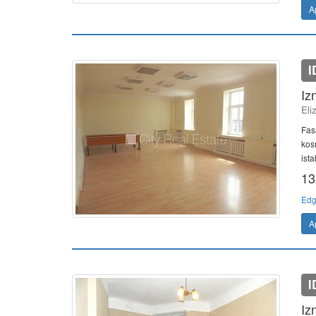
A
I
Iz
Eli
Fasā
kos
ista
13
Edg
A
I
Iz