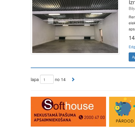
Iz
Biķ
Ren
elek
apsa
14
Edg
A
lapa
no 14