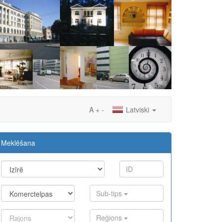
A
+
-
Latviski
Meklēšana
Sub-tips
Reģions