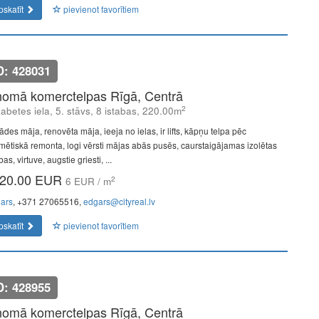
pskatīt
pievienot favorītiem
D: 428031
nomā komerctelpas Rīgā, Centrā
2
zabetes iela, 5. stāvs, 8 istabas, 220.00m
des māja, renovēta māja, ieeja no ielas, ir lifts, kāpņu telpa pēc
mētiskā remonta, logi vērsti mājas abās pusēs, caurstaigājamas izolētas
bas, virtuve, augstie griesti, ...
20.00 EUR
2
6 EUR / m
ars
, +371 27065516,
edgars@cityreal.lv
pskatīt
pievienot favorītiem
D: 428955
nomā komerctelpas Rīgā, Centrā