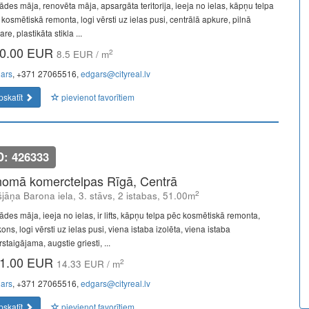
ādes māja, renovēta māja, apsargāta teritorija, ieeja no ielas, kāpņu telpa
 kosmētiskā remonta, logi vērsti uz ielas pusi, centrālā apkure, pilnā
re, plastikāta stikla ...
0.00 EUR
2
8.5 EUR / m
ars
, +371 27065516,
edgars@cityreal.lv
pskatīt
pievienot favorītiem
D: 426333
nomā komerctelpas Rīgā, Centrā
2
šjāņa Barona iela, 3. stāvs, 2 istabas, 51.00m
ādes māja, ieeja no ielas, ir lifts, kāpņu telpa pēc kosmētiskā remonta,
ons, logi vērsti uz ielas pusi, viena istaba izolēta, viena istaba
staigājama, augstie griesti, ...
1.00 EUR
2
14.33 EUR / m
ars
, +371 27065516,
edgars@cityreal.lv
pskatīt
pievienot favorītiem