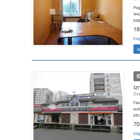
Pag
iee
paga
18
Edg
A
I
Iz
Dze
Fas
aut
pēc
70
Edg