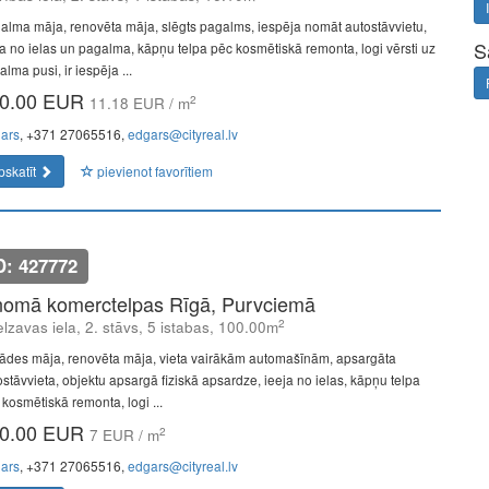
alma māja, renovēta māja, slēgts pagalms, iespēja nomāt autostāvvietu,
S
ja no ielas un pagalma, kāpņu telpa pēc kosmētiskā remonta, logi vērsti uz
lma pusi, ir iespēja ...
0.00 EUR
2
11.18 EUR / m
ars
, +371 27065516,
edgars@cityreal.lv
pskatīt
pievienot favorītiem
D: 427772
nomā komerctelpas Rīgā, Purvciemā
2
lzavas iela, 2. stāvs, 5 istabas, 100.00m
ādes māja, renovēta māja, vieta vairākām automašīnām, apsargāta
ostāvvieta, objektu apsargā fiziskā apsardze, ieeja no ielas, kāpņu telpa
 kosmētiskā remonta, logi ...
0.00 EUR
2
7 EUR / m
ars
, +371 27065516,
edgars@cityreal.lv