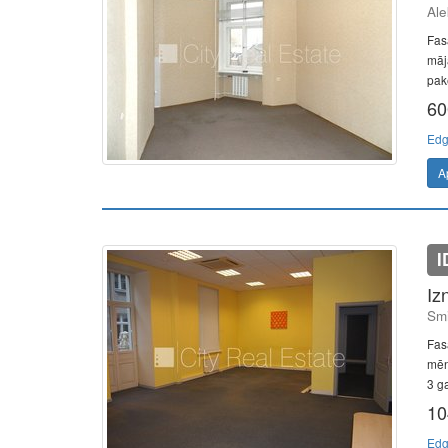
Ale
Fas
māj
pake
60
Edg
A
I
Iz
Smi
Fas
mēne
3 ga
10
Edg