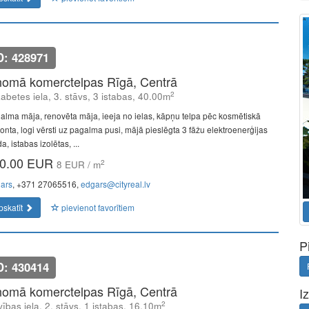
D: 428971
nomā komerctelpas Rīgā, Centrā
2
zabetes iela, 3. stāvs, 3 istabas, 40.00m
alma māja, renovēta māja, ieeja no ielas, kāpņu telpa pēc kosmētiskā
onta, logi vērsti uz pagalma pusi, mājā pieslēgta 3 fāžu elektroenerģijas
a, istabas izolētas, ...
0.00 EUR
2
8 EUR / m
ars
, +371 27065516,
edgars@cityreal.lv
pskatīt
pievienot favorītiem
P
D: 430414
nomā komerctelpas Rīgā, Centrā
I
2
vības iela, 2. stāvs, 1 istabas, 16.10m