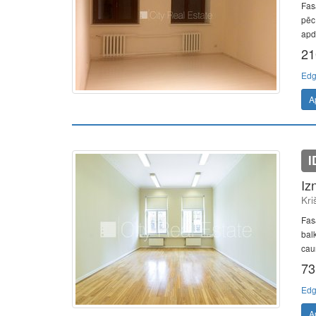
Fas
pēc
apda
21
Edg
A
I
Iz
Kri
Fas
balk
caur
73
Edg
A