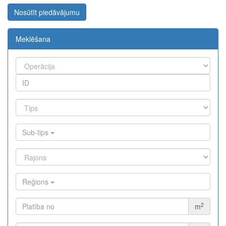
Nosūtīt piedāvājumu
Meklēšana
Sub-tips
Reģions
2
m