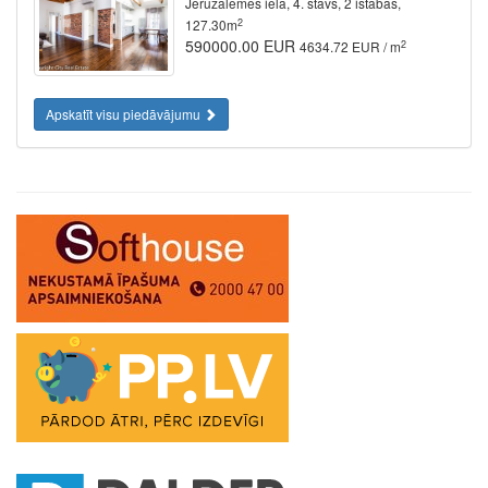
Jeruzalemes iela, 4. stāvs, 2 istabas,
2
127.30m
590000.00 EUR
2
4634.72 EUR / m
Apskatīt visu piedāvājumu