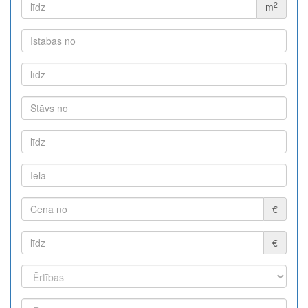
2
m
€
€