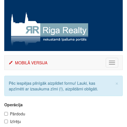
Skip
to
content
MOBILĀ VERSIJA
Toggle
navigati
×
Pēc iespējas pilnīgāk aizpildiet formu! Lauki, kas
apzīmēti ar izsaukuma zīmi (!), aizpildāmi obligāti.
Operācija
Pārdodu
Izīrēju