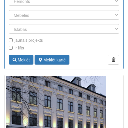
jaunais projekts
ir lifts
Meklēt
Meklēt kartē