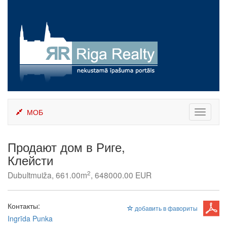
Skip
to
content
МОБ
Toggle
navigati
Продают дом в Риге,
Клейсти
2
Dubultmuiža, 661.00m
, 648000.00 EUR
Контакты:
добавить в фавориты
Ingrīda Punka