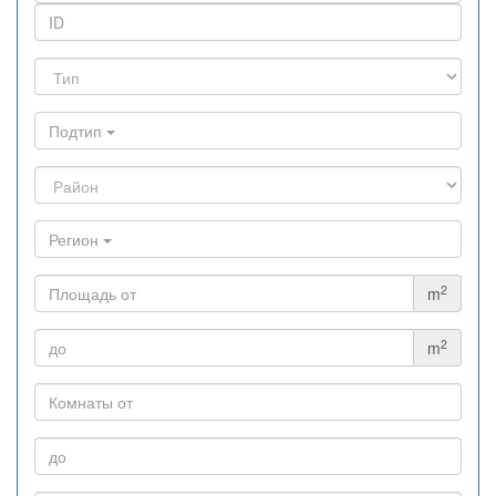
Подтип
Регион
2
m
2
m