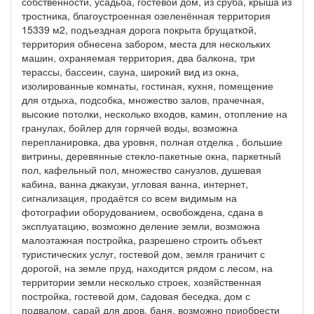
собственности, усадьба, гостевой дом, из сруба, крыша из
тростника, благоустроенная озеленённая территория
15339 м2, подъездная дорога покрыта брущаткoй,
территория обнесена забором, места для нескольких
машин, охраняемая территория, два балкона, три
терассы, бассеин, сауна, широкий вид из окна,
изолированные комнаты, гостиная, кухня, помещение
для отдыха, подсобка, множество залов, прачечная,
высокие потолки, несколько входов, камин, отопление на
гранулах, бойлер для горячей воды, возможна
перепланировка, два уровня, полная отделка , большие
витрины, деревянные стекло-пакетные окна, паркетный
пол, кафельный пол, множество санузлов, душевая
кабина, ванна джакузи, угловая ванна, интернет,
сигнализация, продаётся со всем видимым на
фотографии оборудованием, освобождена, сдана в
эксплуатацию, возможно деление земли, возможна
малоэтажная постройка, разрешено строить объект
туристических услуг, гостевой дом, земля граничит с
дорогой, на земле пруд, находится рядом с лесом, на
территории земли несколько строек, хозяйственная
постройка, гостевой дом, cадовая беседка, дом с
подвалом, сарай для дров, баня, возможно приобрести