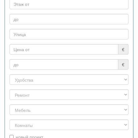
€
€
новый проект