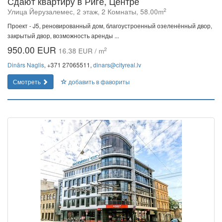
Сдают квартиру в Риге, Центре
2
Улица Йeрузалемес, 2 этаж, 2 Комнаты, 58.00m
Проект - J5, реновированный дом, благоустроенный озеленённый двор,
закрытый двор, возможность аренды ...
950.00 EUR
2
16.38 EUR / m
Dinārs Naglis
, +371 27065511,
dinars@cityreal.lv
Смотреть
добавить в фавориты