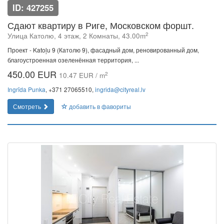
ID: 427255
Сдают квартиру в Риге, Московском форшт.
2
Улица Католю, 4 этаж, 2 Комнаты, 43.00m
Проект - Katoļu 9 (Католю 9), фасадный дом, реновированный дом,
благоустроенная озеленённая территория, ...
450.00 EUR
2
10.47 EUR / m
Ingrīda Punka
, +371 27065510,
ingrida@cityreal.lv
Смотреть
добавить в фавориты