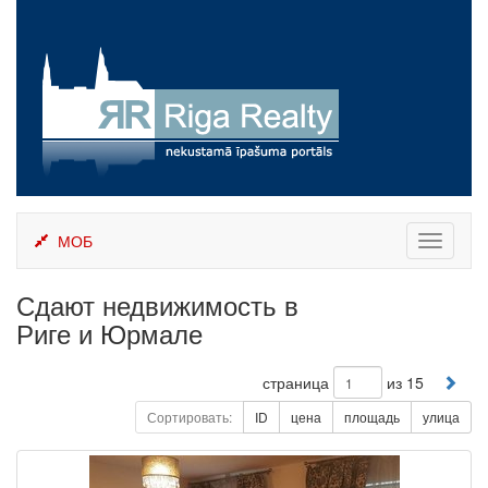
Skip
to
content
МОБ
Toggle
navigati
Сдают недвижимость в
Риге и Юрмале
страница
из 15
Сортировать:
ID
цена
площадь
улица