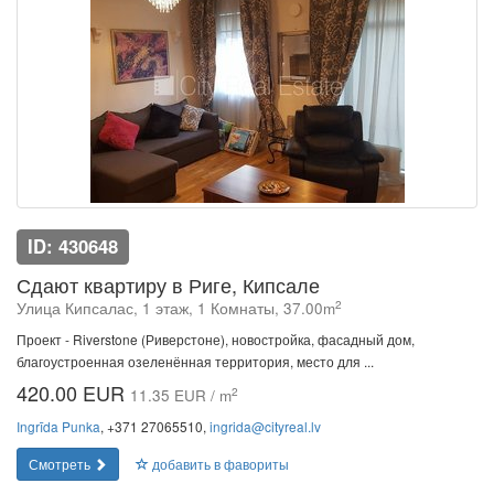
ID: 430648
Сдают квартиру в Риге, Кипсале
2
Улица Кипсалас, 1 этаж, 1 Комнаты, 37.00m
Проект - Riverstone (Риверстоне), новостройка, фасадный дом,
благоустроенная озеленённая территория, место для ...
420.00 EUR
2
11.35 EUR / m
Ingrīda Punka
, +371 27065510,
ingrida@cityreal.lv
Смотреть
добавить в фавориты