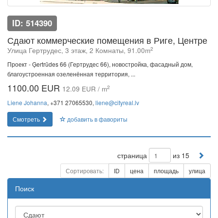
ID: 514390
Сдают коммерческие помещения в Риге, Центре
2
Улица Гертрудес, 3 этаж, 2 Комнаты, 91.00m
Проект - Ģertrūdes 66 (Гертрудес 66), новостройка, фасадный дом,
благоустроенная озеленённая территория, ...
1100.00 EUR
2
12.09 EUR / m
Liene Johanna
, +371 27065530,
liene@cityreal.lv
Смотреть
добавить в фавориты
страница
из 15
Сортировать:
ID
цена
площадь
улица
Поиск