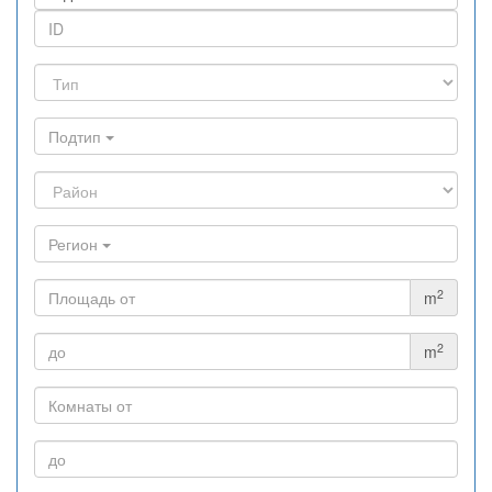
Подтип
Регион
2
m
2
m