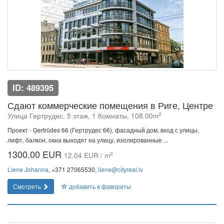
ID: 489395
Сдают коммерческие помещения в Риге, Центре
2
Улица Гертрудес, 5 этаж, 1 Комнаты, 108.00m
Проект - Ģertrūdes 66 (Гертрудес 66), фасадный дом, вход с улицы,
лифт, балкон, окна выходят на улицу, изолированные ...
1300.00 EUR
2
12.04 EUR / m
Liene Johanna
, +371 27065530,
liene@cityreal.lv
Смотреть
добавить в фавориты