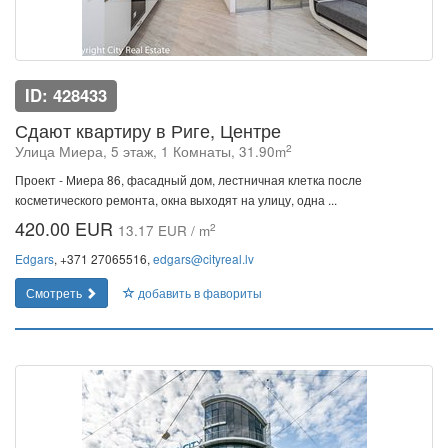
ID: 428433
Сдают квартиру в Риге, Центре
2
Улица Миера, 5 этаж, 1 Комнаты, 31.90m
Проект - Миера 86, фасадный дом, лестничная клетка после
косметического ремонта, окна выходят на улицу, одна ...
420.00 EUR
2
13.17 EUR / m
Edgars
, +371 27065516,
edgars@cityreal.lv
Смотреть
добавить в фавориты