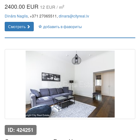
2400.00 EUR
2
12 EUR / m
Dinārs Naglis
, +371 27065511,
dinars@cityreal.lv
Смотреть
добавить в фавориты
ID: 424251