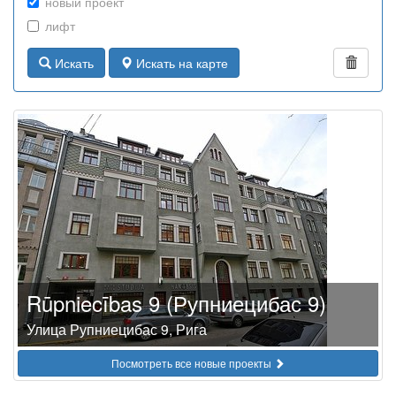
новый проект
лифт
Искать
Искать на карте
Rūpniecības 9 (Рупниецибас 9)
Улица Рупниецибас 9, Рига
Посмотреть все новые проекты